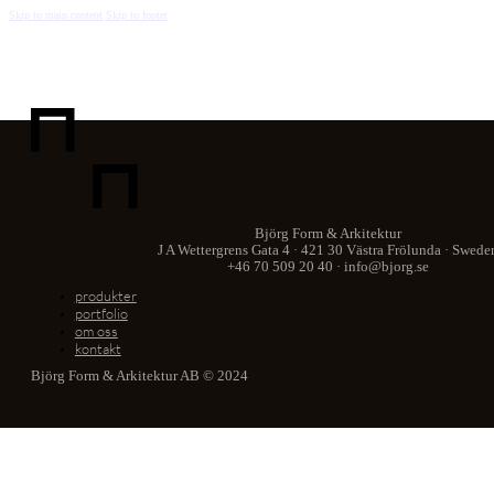
Skip to main content
Skip to footer
Björg Form & Arkitektur
J A Wettergrens Gata 4 · 421 30 Västra Frölunda · Swede
+46 70 509 20 40 · info@bjorg.se
produkter
portfolio
om oss
kontakt
Björg Form & Arkitektur AB © 2024