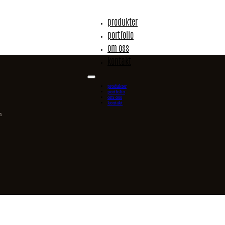
produkter
portfolio
om oss
kontakt
produkter
portfolio
om oss
kontakt
n